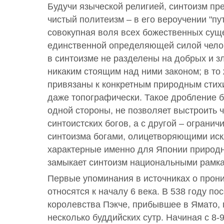
Будучи языческой религией, синтоизм пр
чистый политеизм – в его вероучении "пут
совокупная воля всех божественных суще
единственной определяющей силой челов
в синтоизме не разделены на добрых и з
никаким стоящим над ними законом; в то
привязаны к конкретным природным стихи
даже топографически. Такое дробление б
одной стороны, не позволяет выстроить 
синтоистских богов, а с другой – огранич
синтоизма богами, олицетворяющими ис
характерные именно для Японии природны
замыкает синтоизм национальными рамк
Первые упоминания в источниках о прон
относятся к началу 6 века. В 538 году по
королевства Пэкче, прибывшее в Ямато,
несколько буддийских сутр. Начиная с 8-