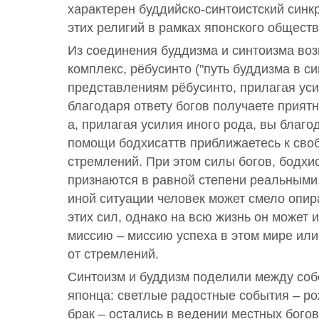
характерен буддийско-синтоистский синкр
этих религий в рамках японского обществ
Из соединения буддизма и синтоизма во
комплекс, рёбусинто ("путь буддизма в си
представлениям рёбусинто, прилагая уси
благодаря ответу богов получаете прият
а, прилагая усилия иного рода, вы благо
помощи бодхисаттв приближаетесь к своб
стремлений. При этом силы богов, бодхи
признаются в равной степени реальными,
иной ситуации человек может смело опир
этих сил, однако на всю жизнь он может 
миссию – миссию успеха в этом мире ил
от стремлений.
Синтоизм и буддизм поделили между соб
японца: светлые радостные события – ро
брак – остались в ведении местных бого