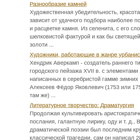
Разнообразие камней
Художественная убедительность, красота
зависит от удачного подбора наиболее п
и расцветке камня. Из селенита, с его с
шелковистой фактурой и как бы светяще
золоти ...
Художники, работающие в жанре урбанис
Хендрик Аверкамп - создатель раннего т
городского пейзажа XVII в. с элементам
написанных в серебристой гамме зимних
Алексеев Фёдор Яковлевич (1753 или 175
там же) ...
Литературное творчество: Драматургия
Продолжая культивировать аристократич
послания, галантную лирику, оду и т. д., 
драматической поэзии был последним к
классической трагедии, сам он написал 2