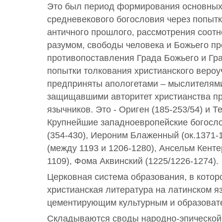
Это был период формирования основных
средневекового богословия через попыт
античного прошлого, рассмотрения соот
разумом, свободы человека и Божьего п
противопоставления Града Божьего и Гр
попытки толкования христианского веро
предприняты апологетами – мыслителями
защищавшими авторитет христианства пр
язычников. Это - Ориген (185-253/54) и Т
Крупнейшие западноевропейские богосл
(354-430), Иероним Блаженный (ок.1371-
(между 1193 и 1206-1280), Ансельм Кенте
1109), Фома Аквинский (1225/1226-1274).
Церковная система образования, в котор
христианская литература на латинском я
цементирующим культурным и образова
Складываются своды народно-эпической