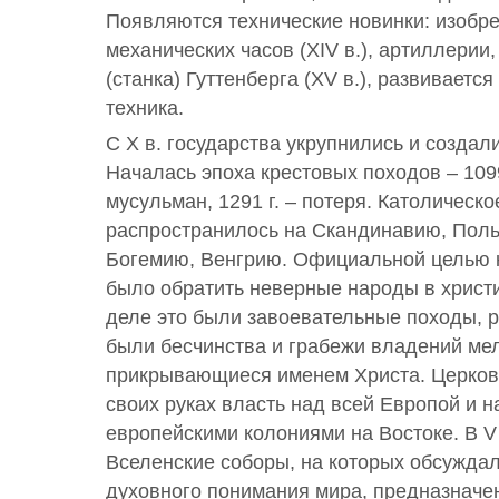
Появляются технические новинки: изобрете
механических часов (XIV в.), артиллерии,
(станка) Гуттенберга (XV в.), развиваетс
техника.
С Х в. государства укрупнились и создал
Началась эпоха крестовых походов – 1099
мусульман, 1291 г. – потеря. Католическ
распространилось на Скандинавию, Поль
Богемию, Венгрию. Официальной целью 
было обратить неверные народы в христи
деле это были завоевательные походы, р
были бесчинства и грабежи владений ме
прикрывающиеся именем Христа. Церков
своих руках власть над всей Европой и 
европейскими колониями на Востоке. В V
Вселенские соборы, на которых обсужда
духовного понимания мира, предназначе