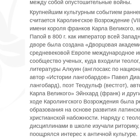
между собой опустошительные войны.
Крупнейшим культурным событием ранне
считается Каролингское Возрождение (VIII
имени короля франков Карла Великого, 
Папой в 800 г. как император всей Запад
дворе была создана «Дворцовая академи
средневековой Европе международное и
сообщество ученых, куда входили теолог,
литературы Алкуин (англосакс по национа
автор «Истории лангобардов» Павел Диак
лангобард), поэт Теодульф (вестгот), а
Карла Великого» Эйнхард (франк) и друг
ходе Каролингского Возрождения была 
образования на основе развития латинск
христианской набожности. Наряду с теол
дисциплинами в школе изучали риторику, 
поощрялся интерес к античной культуре.