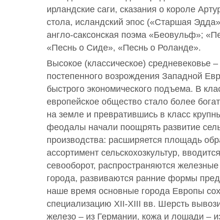
ирландские саги, сказания о короле Арту
стола, исландский эпос («Старшая Эдда
англо-саксонская поэма «Беовульф»; «Пе
«Песнь о Сиде», «Песнь о Роланде».
Высокое (классическое) средневековье –
постепенного возрождения Западной Евр
быстрого экономического подъема. В кла
европейское общество стало более богат
на земле и превратившись в класс крупн
феодалы начали поощрять развитие сель
производства: расширяется площадь об
ассортимент сельскохозкультур, вводитс
севооборот, распространяются железные 
города, развиваются ранние формы пред
наше время основные города Европы со
специализацию XII-XIII вв. Шерсть вывоз
железо – из Германии, кожа и лошади – из