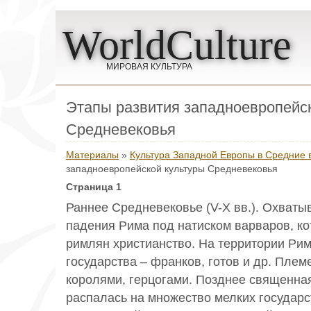
WorldCulture
МИРОВАЯ КУЛЬТУРА
Этапы развития западноевропейс
Средневековья
Материалы
»
Культура Западной Европы в Средние 
западноевропейской культуры Средневековья
Страница 1
Раннее Средневековье (V-X вв.). Охваты
падения Рима под натиском варваров, к
римлян христианство. На территории Ри
государства – франков, готов и др. Пле
королями, герцогами. Позднее священна
распалась на множество мелких государс