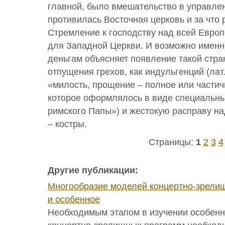
главной, было вмешательство в управлен
противилась Восточная церковь и за что
Стремление к господству над всей Евро
для Западной Церкви. И возможно именно
деньгам объясняет появление такой стр
отпущения грехов, как индульгенций (лат. 
«милость, прощение – полное или частич
которое оформлялось в виде специальны
римского Папы») и жестокую расправу н
– костры.
Страницы:
1
2
3
4
Другие публикации:
Многообразие моделей концертно-зрели
и особенное
Необходимым этапом в изучении особенн