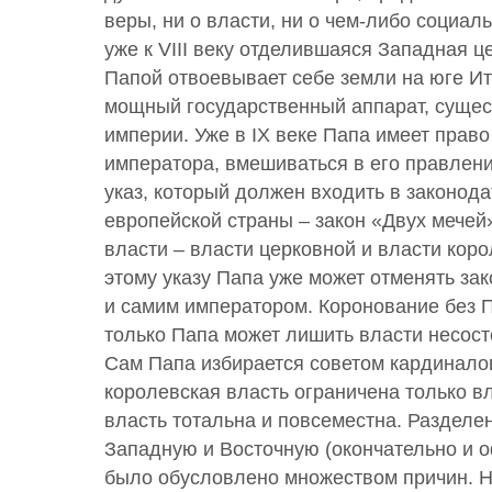
веры, ни о власти, ни о чем-либо социал
уже к VIII веку отделившаяся Западная ц
Папой отвоевывает себе земли на юге Ит
мощный государственный аппарат, суще
империи. Уже в IX веке Папа имеет право
императора, вмешиваться в его правление
указ, который должен входить в законод
европейской страны – закон «Двух мечей»
власти – власти церковной и власти кор
этому указу Папа уже может отменять за
и самим императором. Коронование без 
только Папа может лишить власти несост
Сам Папа избирается советом кардинало
королевская власть ограничена только в
власть тотальна и повсеместна. Разделе
Западную и Восточную (окончательно и о
было обусловлено множеством причин. Н