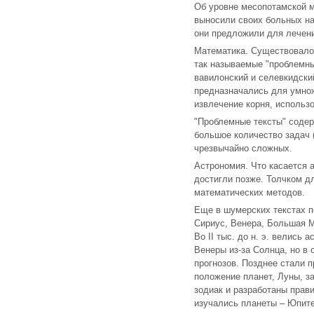
Об уровне месопотамской м
выносили своих больных на 
они предложили для лечени
Математика. Существовало 
так называемые "проблемны
вавилонский и селевкидский
предназначались для умнож
извлечение корня, использ
"Проблемные тексты" содер
большое количество задач 
чрезвычайно сложных.
Астрономия. Что касается 
достигли позже. Толчком д
математических методов.
Еще в шумерских текстах п
Сириус, Венера, Большая М
Во II тыс. до н. э. велись
Венеры из-за Солнца, но в
прогнозов. Позднее стали 
положение планет, Луны, з
зодиак и разработаны прав
изучались планеты – Юпите