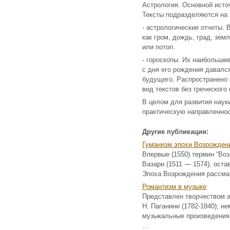
Астрология. Основной исто
Тексты подразделяются на 
- астрологические отчеты. 
как гром, дождь, град, зе
или потоп.
- гороскопы. Их наибольшее
с дня его рождения давалс
будущего. Распространено 
вид текстов без греческого
В целом для развития наук
практическую направленнос
Другие публикации:
Гуманизм эпохи Возрожден
Впервые (1550) термин “Во
Вазари (1511 — 1574), ост
Эпоха Возрождения рассмат
Романтизм в музыке
Представлен творчеством а
Н. Паганини (1782-1840); н
музыкальные произведения 
...