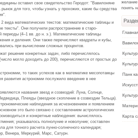
желание
едицины оставил свое свидетельство Геродот: "Вавилоняне
понять 
рынок для того, чтобы узнать у прохожих, какие бы средства
я".
Разде
2 вида математических текстов: математические таблицы и
е тексты". Они получили распространение в старо-
Главна
 периоды (4–1 вв. до н. э.). Математические таблицы
ения и деления. Они также перечисляют квадраты и кубы,
Вавило
овались при вычислении сложных процентов.
Культу
жат решение конкретных задач, либо перечислялось
(число могло доходить до 200), перечисляются от простых до
Культу
астрономии, то таких успехов как в математике месопотамцы
Панк ка
ля развития астрономии послужило введение в нее
Искусс
оявляются названия звезд и созвездий: Луна, Солнце,
Культур
едведица, Плеяды (звездное скопление в созвездии Тельца).
 астрономические наблюдения за исчезновением и появлением
Матери
 основном это было связано с составлением астрологических
производиться и конкретные наблюдения: вычислялось
Карта с
атмения; указывалось полнолуние и новолуние; составлен
ила для точного расчета лунно-солнечного календаря;
р, Венера, Меркурий, Марс, Сатурн.