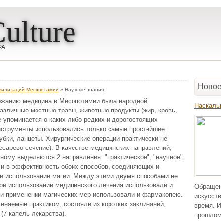
ulture
РА
Новое
ивилизаций Месопотамии
» Научные знания
ржанию медицина в Месопотамии была народной.
Наскаль
азличные местные травы, животные продукты (жир, кровь,
не упоминается о каких-либо редких и дорогостоящих
нструменты использовались только самые простейшие:
убки, ланцеты. Хирургические операции практически не
есарево сечение). В качестве медицинских направлений,
ному выделяются 2 направления: "практическое"; "научное".
и в эффективность обоих способов, соединяющих и
и использование магии. Между этими двумя способами не
при использовании медицинского лечения использовали и
Обращен
ри применении магических мер использовали и фармакопею.
искусств
еняемые практиком, состояли из коротких заклинаний,
время. И
(7 капель лекарства).
прошлом