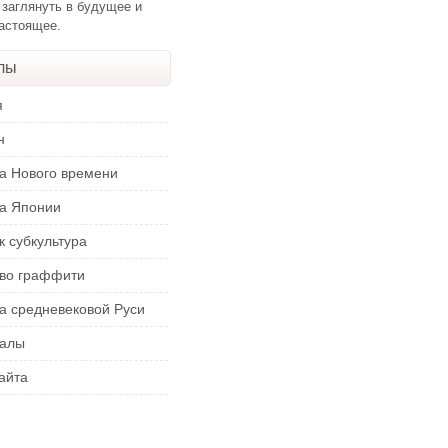
 заглянуть в будущее и
настоящее.
лы
я
н
ра Нового времени
ра Японии
к субкультура
тво граффити
а средневековой Руси
алы
айта