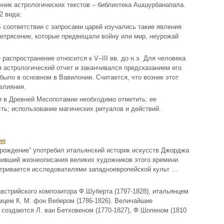
чник астрологических текстов – библиотека Ашшурбанапала.
2 вида:
В соответствии с запросами царей изучались такие явления
млетрясение, которые предвещали войну или мир, неурожай
 распространение относится к V–III вв. до н.э. Для человека
я астрологический отчет и заканчивался предсказанием его
было в основном в Вавилонии. Считается, что возник этот
 влияния.
и в Древней Месопотамии необходимо отметить: ее
ть; использование магических ритуалов и действий.
ия
зрождение” употребил итальянский историк искусств Джорджа
авивший жизнеописания великих художников этого времени.
ривается исследователями западноевропейской культ ...
встрийского композитора Ф.Шуберта (1797-1828), итальянцем
емцем К. М. фон Вебером (1786-1826). Величайшие
создаются Л. ван Бетховеном (1770-1827), Ф.Шопеном (1810