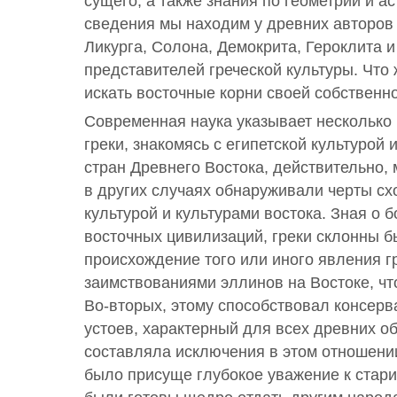
сущего, а также знания по геометрии и а
сведения мы находим у древних авторов
Ликурга, Солона, Демокрита, Героклита 
представителей греческой культуры. Что 
искать восточные корни своей собственн
Современная наука указывает несколько 
греки, знакомясь с египетской культурой 
стран Древнего Востока, действительно, 
в других случаях обнаруживали черты сх
культурой и культурами востока. Зная о 
восточных цивилизаций, греки склонны б
происхождение того или иного явления г
заимствованиями эллинов на Востоке, чт
Во-вторых, этому способствовал консер
устоев, характерный для всех древних о
составляла исключения в этом отношени
было присуще глубокое уважение к стари